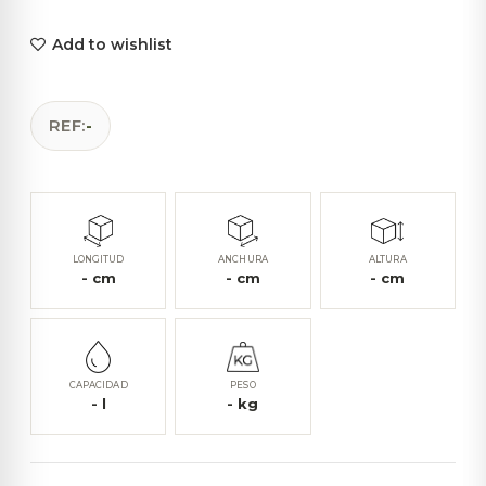
Add to wishlist
REF:
-
LONGITUD
ANCHURA
ALTURA
-
cm
-
cm
-
cm
CAPACIDAD
PESO
-
l
-
kg