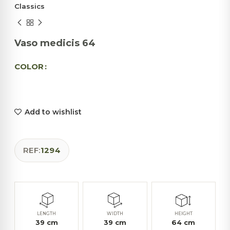
Classics
Vaso medicis 64
COLOR
Add to wishlist
REF:
1294
LENGTH
WIDTH
HEIGHT
39
cm
39
cm
64
cm