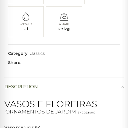
CAPACITY
WEIGHT
-
l
27
kg
Category:
Classics
Share:
DESCRIPTION
Vaso medicis 64