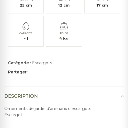
LONGUEUR
LARGEUR
HAUTEUR
25
cm
12
cm
17
cm
CAPACITÉ
POIDS
-
l
4
kg
Catégorie :
Escargots
Partager:
DESCRIPTION
Ornements de jardin d’animaux d’escargots
Escargot