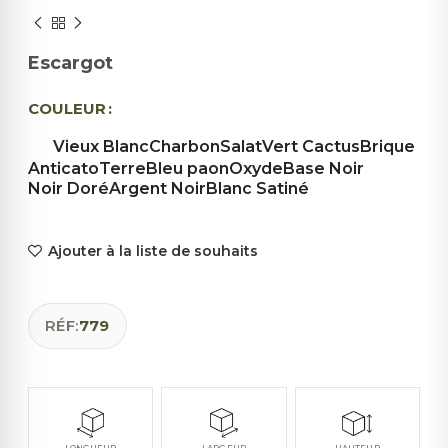
Escargot
COULEUR
Vieux Blanc
Charbon
Salat
Vert Cactus
Brique
Anticato
Terre
Bleu paon
Oxyde
Base Noir
Noir Doré
Argent Noir
Blanc Satiné
Ajouter à la liste de souhaits
RÉF:
779