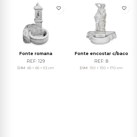
Fonte romana
Fonte encostar c/baco
REF:
129
REF:
8
DIM.
65 × 65 × 92
cm
DIM.
130 × 130 × 170
cm