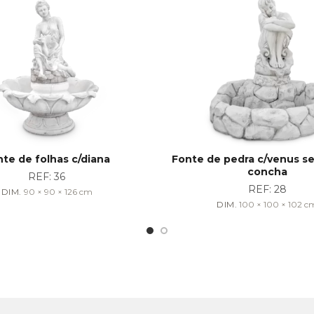
te de folhas c/diana
Fonte de pedra c/venus s
concha
REF:
36
REF:
28
DIM.
90 × 90 × 126
cm
DIM.
100 × 100 × 102
c