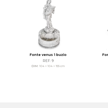
Fonte venus 1 buzio
Fon
REF:
9
DIM.
104 × 104 × 155
cm