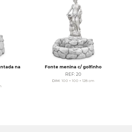
entada na
Fonte menina c/ golfinho
REF:
20
DIM.
100 × 100 × 128
cm
m