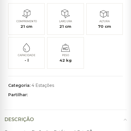
COMPRIMENTO
LARGURA
ALTURA
21
cm
21
cm
70
cm
CAPACIDADE
PESO
-
l
42
kg
Categoria:
4 Estações
Partilhar:
DESCRIÇÃO