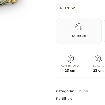
REF:
832
EXTERIOR
COMPRIMENTO
LARGURA
23
cm
23
cm
Categoria:
OuriÇos
Partilhar: