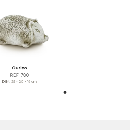
Ouriço
REF:
780
DIM.
25 × 20 × 19
cm