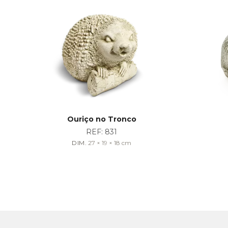
Ouriço no Tronco
REF:
831
DIM.
27 × 19 × 18
cm