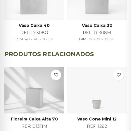
Vaso Caixa 40
Vaso Caixa 32
REF:
D1308G
REF:
D1308M
DIM.
40 × 40 × 38
cm
DIM.
32 × 32 × 32
cm
PRODUTOS RELACIONADOS
Floreira Caixa Alta 70
Vaso Cone Mini 12
REF:
D1311M
REF:
1282