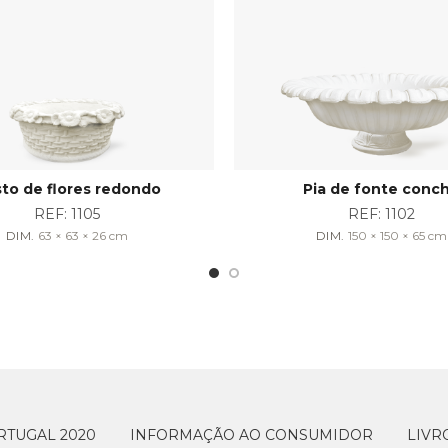
to de flores redondo
Pia de fonte conc
REF:
1105
REF:
1102
DIM.
63 × 63 × 26
cm
DIM.
150 × 150 × 65
cm
RTUGAL 2020
INFORMAÇÃO AO CONSUMIDOR
LIVR