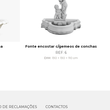
ha
Fonte encostar c/gemeos de conchas
Fo
REF:
6
DIM.
130 × 130 × 110
cm
O DE RECLAMAÇÕES
CONTACTOS