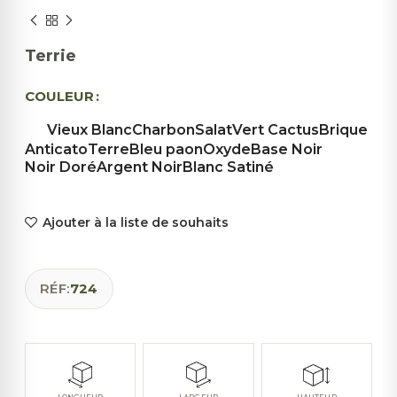
Terrie
COULEUR
Vieux Blanc
Charbon
Salat
Vert Cactus
Brique
Anticato
Terre
Bleu paon
Oxyde
Base Noir
Noir Doré
Argent Noir
Blanc Satiné
Ajouter à la liste de souhaits
RÉF:
724