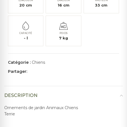
LONGUEUR
LARGEUR
HAUTEUR
20
cm
16
cm
33
cm
CAPACITÉ
POIDS
-
l
7
kg
Catégorie :
Chiens
Partager:
DESCRIPTION
Ornements de jardin Animaux Chiens
Terrie