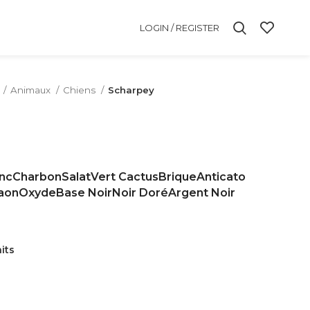
LOGIN / REGISTER
Animaux
Chiens
Scharpey
anc
Charbon
Salat
Vert Cactus
Brique
Anticato
aon
Oxyde
Base Noir
Noir Doré
Argent Noir
aits