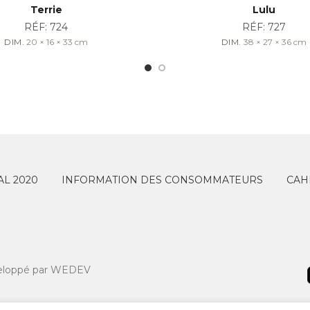
Terrie
Lulu
RÉF:
724
RÉF:
727
DIM.
20 × 16 × 33
cm
DIM.
38 × 27 × 36
cm
L 2020
INFORMATION DES CONSOMMATEURS
CAH
eloppé par
WEDEV