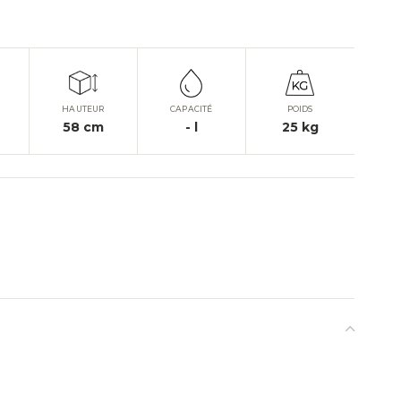
HAUTEUR
CAPACITÉ
POIDS
58
cm
-
l
25
kg