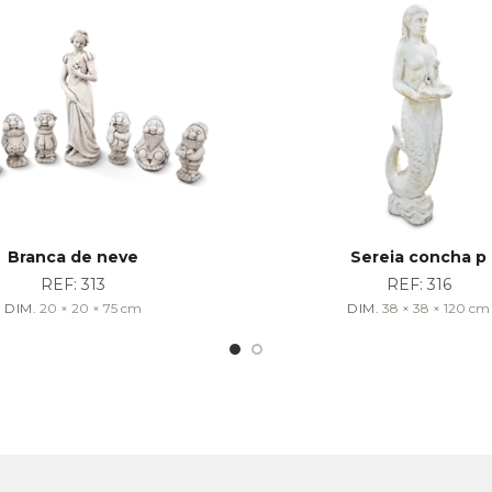
Branca de neve
Sereia concha p
REF:
313
REF:
316
DIM.
20 × 20 × 75
cm
DIM.
38 × 38 × 120
cm