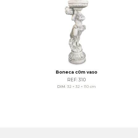
Boneca c0m vaso
REF:
310
DIM.
32 × 32 × 110
cm