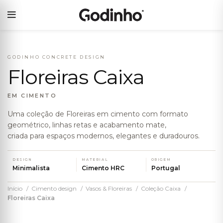
GODINHO CONCRETE DESIGN
Floreiras Caixa
EM CIMENTO
Uma coleção de Floreiras em cimento com formato
geométrico, linhas retas e acabamento mate,
criada para espaços modernos, elegantes e duradouros.
DESIGN
MATERIAL
ORIGEM
Minimalista
Cimento HRC
Portugal
Início
Cimento design
Vasos & Floreiras
Coleção Caixa
Floreiras Caixa