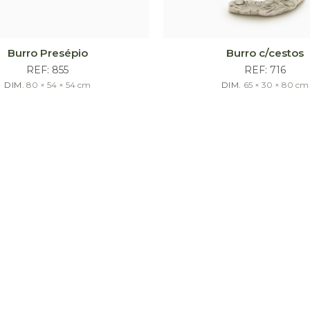
Burro Presépio
Burro c/cestos
REF:
855
REF:
716
DIM.
80 × 54 × 54
cm
DIM.
65 × 30 × 80
cm