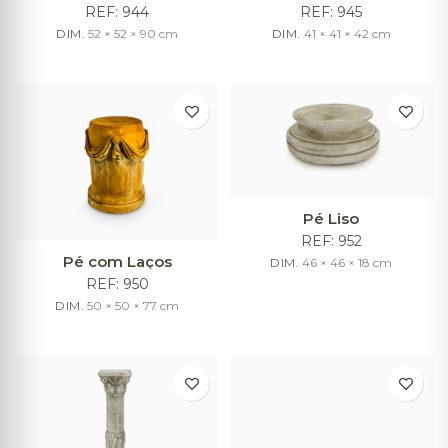
REF:
944
REF:
945
DIM.
52 × 52 × 90
cm
DIM.
41 × 41 × 42
cm
Pé Liso
REF:
952
Pé com Laços
DIM.
46 × 46 × 18
cm
REF:
950
DIM.
50 × 50 × 77
cm