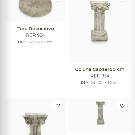
Tóro Decorativo
REF:
924
DIM.
33 × 33 × 2
cm
Coluna Capitel 50 cm
REF:
934
DIM.
24 × 24 × 50
cm