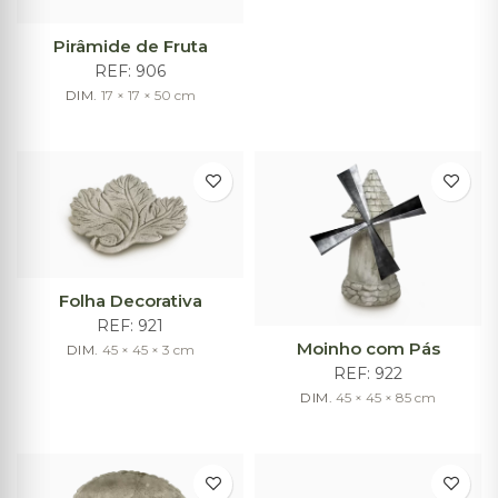
Pirâmide de Fruta
REF:
906
DIM.
17 × 17 × 50
cm
Folha Decorativa
REF:
921
Moinho com Pás
DIM.
45 × 45 × 3
cm
REF:
922
DIM.
45 × 45 × 85
cm