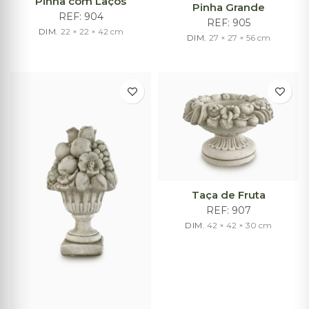
Pinha com Laços
Pinha Grande
REF:
904
REF:
905
DIM.
22 × 22 × 42
cm
DIM.
27 × 27 × 56
cm
Taça de Fruta
REF:
907
DIM.
42 × 42 × 30
cm