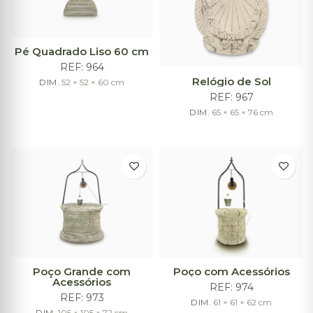
Pé Quadrado Liso 60 cm
REF:
964
Relógio de Sol
DIM.
52 × 52 × 60
cm
REF:
967
DIM.
65 × 65 × 76
cm
Poço Grande com
Poço com Acessórios
Acessórios
REF:
974
REF:
973
DIM.
61 × 61 × 62
cm
DIM.
105 × 105 × 72
cm