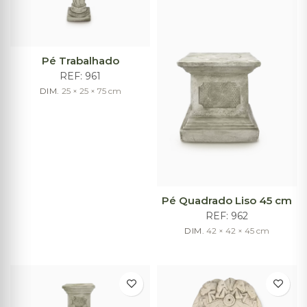
Pé Trabalhado
REF:
961
DIM.
25 × 25 × 75
cm
Pé Quadrado Liso 45 cm
REF:
962
DIM.
42 × 42 × 45
cm