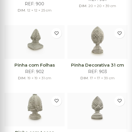
REF:
900
DIM.
20 × 20 × 39
cm
DIM.
12 × 12 × 25
cm
Pinha com Folhas
Pinha Decorativa 31 cm
REF:
902
REF:
903
DIM.
19 × 19 × 31
cm
DIM.
17 × 17 × 39
cm