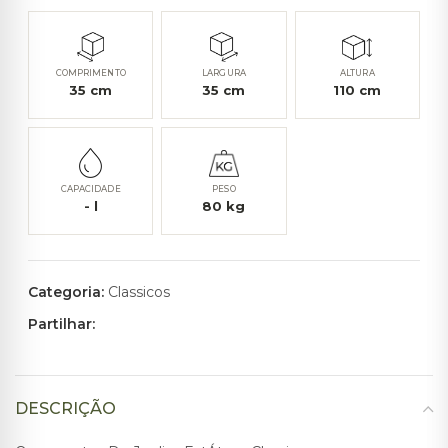
COMPRIMENTO
LARGURA
ALTURA
35
cm
35
cm
110
cm
CAPACIDADE
PESO
-
l
80
kg
Categoria:
Classicos
Partilhar:
DESCRIÇÃO