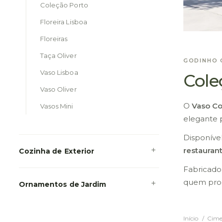
Coleção Porto
Floreira Lisboa
Floreiras
Taça Oliver
GODINHO 
Vaso Lisboa
Cole
Vaso Oliver
O
Vaso C
Vasos Mini
elegante p
Disponíve
restaurant
Cozinha de Exterior
Fabricado
quem proc
Ornamentos de Jardim
Início
Cime