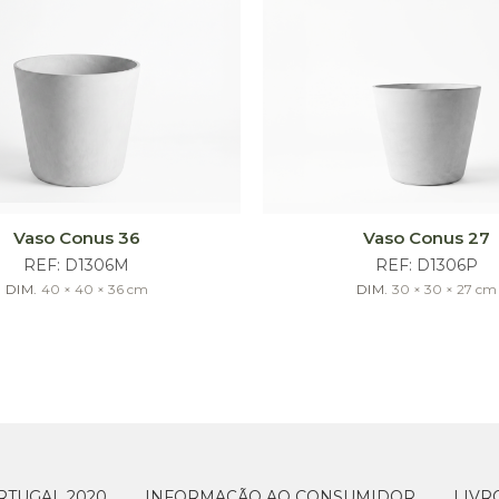
Vaso Conus 36
Vaso Conus 27
REF:
D1306M
REF:
D1306P
DIM.
40 × 40 × 36
cm
DIM.
30 × 30 × 27
cm
RTUGAL 2020
INFORMAÇÃO AO CONSUMIDOR
LIVR