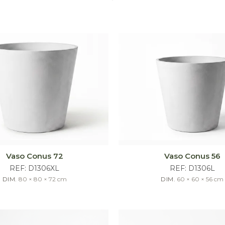
Vaso Conus 72
Vaso Conus 56
REF:
D1306XL
REF:
D1306L
DIM.
80 × 80 × 72
cm
DIM.
60 × 60 × 56
cm