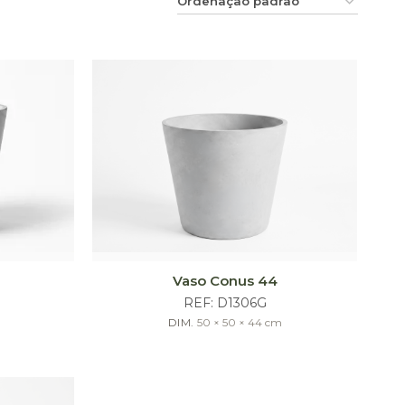
Vaso Conus 44
REF:
D1306G
DIM.
50 × 50 × 44
cm