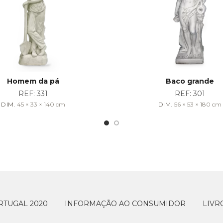
Homem da pá
Baco grande
REF:
331
REF:
301
DIM.
45 × 33 × 140
cm
DIM.
56 × 53 × 180
cm
RTUGAL 2020
INFORMAÇÃO AO CONSUMIDOR
LIVR